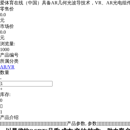
爱体育在线（中国）具备AR几何光波导技术，VR、AR光电组
零售价
0.0
元
市场价
0.0
元
浏览量:
1000
产品编号
所属分类
AR/VR
数量
-
+
库存:
0

1
产品介绍
[[[[[[[[[[[[[[[[[[[[[[[[[[[[[[[[[[[[[[[[[[[[[[产品参数, 参数]]]]]]]]]]]]]]]]]]]]]]]]]