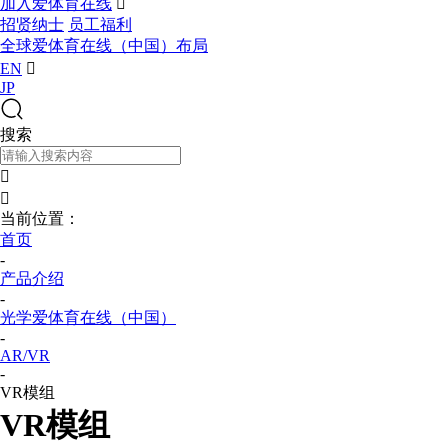
加入爱体育在线

招贤纳士
员工福利
全球爱体育在线（中国）布局
EN

JP
搜索


当前位置：
首页
-
产品介绍
-
光学爱体育在线（中国）
-
AR/VR
-
VR模组
VR模组