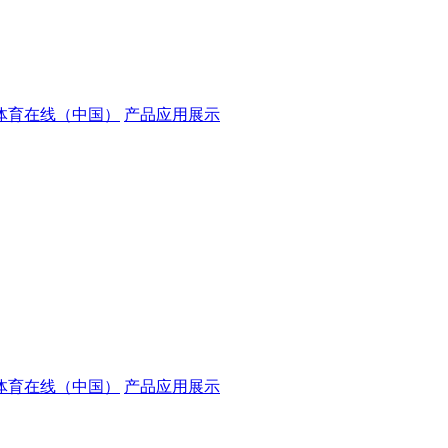
体育在线（中国）
产品应用展示
体育在线（中国）
产品应用展示