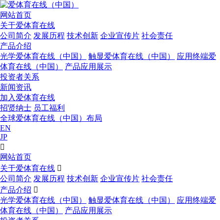
网站首页
关于爱体育在线
公司简介
发展历程
技术创新
企业宣传片
社会责任
产品介绍
光学爱体育在线（中国）
触显爱体育在线（中国）
应用终端爱
体育在线（中国）
产品应用展示
投资者关系
新闻资讯
加入爱体育在线
招贤纳士
员工福利
全球爱体育在线（中国）布局
EN
JP

网站首页
关于爱体育在线

公司简介
发展历程
技术创新
企业宣传片
社会责任
产品介绍

光学爱体育在线（中国）
触显爱体育在线（中国）
应用终端爱
体育在线（中国）
产品应用展示